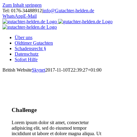
Zum Inhalt springen
Tel: 0176-34488912
|
info@Gutachter-helden.de
WhatsApp
E-Mail
Über uns
Oldtimer Gutachten
Schadensrecht §
Datenschutz
Sofort Hilfe
British Website
Skynet
2017-11-10T22:39:27+01:00
Challenge
Lorem ipsum dolor sit amet, consectetur
adipisicing elit, sed do eiusmod tempor
incididunt ut labore et dolore magna aliqua. Ut